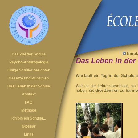
Empf
Das Ziel der Schule
Das Leben in der
Psycho-Anthropologie
Einige Schüler berichten
Wie läuft ein Tag in der Schule 
Gesetze und Prinzipien
Wie es die Lehre vorschlägt, so 
Das Leben in der Schule
haben, die
drei Zentren zu harmo
Kontakt
FAQ
Methode
Ich bin ein Schüler...
Glossar
Links