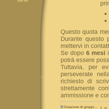
Altri siti
pr
Questo quota mens
Durante questo p
mettervi in contat
Se dopo
6 mesi
i
potrà essere possi
Tuttavia, per e
perseverate nell
richiesto di scr
strettamente con
ammissione e conf
Creazione di gruppi...
La