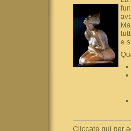
fun
ave
Mat
tut
e s
Qua
Cliccate qui per 