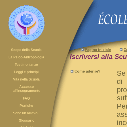
Pagina iniziale
C
Scopo della Scuola
Iscriversi alla Sc
La Psico-Antropologia
Testimonianze
Come aderire?
Se 
Leggi e principi
Vita nella Scuola
di
Accesso
pr
all'Insegnamento
suf
FAQ
Per
Pratiche
ass
Sono un allievo...
Glossario
inc