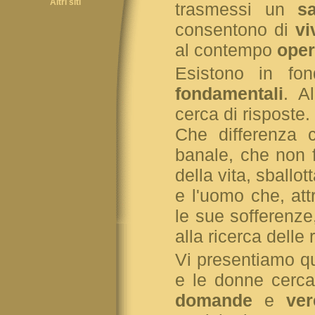
Altri siti
trasmessi un
s
consentono di
vi
al contempo
oper
Esistono in f
fondamentali
. A
cerca di risposte.
Che differenza 
banale, che non f
della vita, sballot
e l'uomo che, att
le sue sofferenze
alla ricerca delle
Vi presentiamo qu
e le donne cerca
domande
e
ver