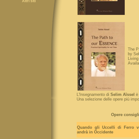
Altri siti
The Pa
by Sel
Livin
Availa
L'Insegnamento di
Selim Aïssel
è 
Una selezione delle opere più impor
Opere consigli
Quando gli Uccelli di Ferro v
andrà in Occidente