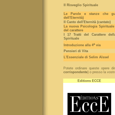
Il Risveglio Spirituale
Le Parole e stanze che gua
dell'Eternità)
Il Canto dell'Eternità (cantato)
La nuova Psicologia Spirituale -
del carattere
I 17 Tratti del Carattere del
Spirituale
a
Introduzione alla 4
via
Pensieri di Vita
L'Essenziale di Selim Aïssel
Potete ordinare queste opere dir
corrispondente
) o presso la vost
Editions ECCE