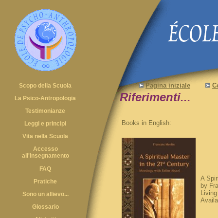
Pagina iniziale
C
Scopo della Scuola
Riferimenti...
La Psico-Antropologia
Testimonianze
Books in English:
Leggi e principi
Vita nella Scuola
Accesso
all'Insegnamento
FAQ
A Spir
Pratiche
by Fra
Livin
Sono un allievo...
Availa
Glossario