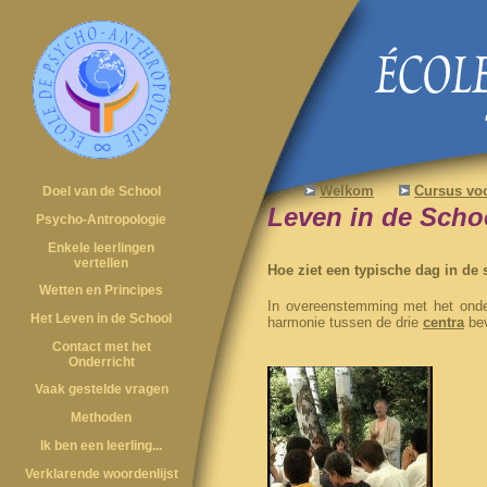
Welkom
Cursus vo
Doel van de School
Leven in de Scho
Psycho-Antropologie
Enkele leerlingen
vertellen
Hoe ziet een typische dag in de 
Wetten en Principes
In overeenstemming met het onder
Het Leven in de School
harmonie tussen de drie
centra
bev
Contact met het
Onderricht
Vaak gestelde vragen
Methoden
Ik ben een leerling...
Verklarende woordenlijst