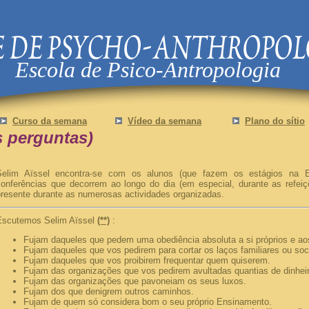
Escola de Psico-Antropologia
Curso da semana
Vídeo da semana
Plano do sítio
s perguntas)
Selim Aïssel encontra-se com os alunos (que fazem os estágios na E
conferências que decorrem ao longo do dia (em especial, durante as refeiç
presente durante as numerosas actividades organizadas.
Escutemos Selim Aïssel
(**)
:
Fujam daqueles que pedem uma obediência absoluta a si próprios e ao
Fujam daqueles que vos pedirem para cortar os laços familiares ou soc
Fujam daqueles que vos proibirem frequentar quem quiserem.
Fujam das organizações que vos pedirem avultadas quantias de dinheir
Fujam das organizações que pavoneiam os seus luxos.
Fujam dos que denigrem outros caminhos.
Fujam de quem só considera bom o seu próprio Ensinamento.