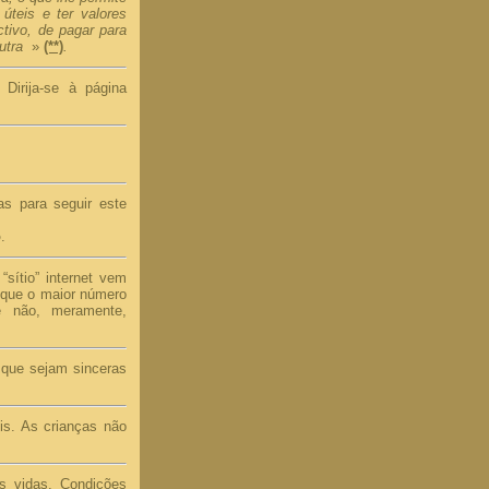
 úteis e ter valores
tivo, de pagar para
utra
»
(**)
.
Dirija-se à página
s para seguir este
o
.
sítio” internet vem
a que o maior número
e não, meramente,
 que sejam sinceras
is. As crianças não
s vidas. Condições