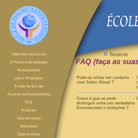
Recepção
Objectivo da Escola
FAQ
(faça as sua
A Psico-Antropologia
Testemunhos
Pode-se entrar em contacto
Leis e Princípios
com
Selim Aïssel ?
A vida na Escola
Acesso ao Ensinamento
Como é que se pode
FAQ
distinguir
entre um verdadeiro
Ensinamento e imitações
?
Práticas
Sou um aluno
Glossário
Outros sítios