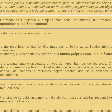
er eficaz;
possui suficiente discernimento para se interessar pelas coisas
justos; compreende a necessidade de fazer esforços para alcançar um objec
er o que quer comprar e de, por vezes, ter que sacrificar uma coisa para ter o
O método aqui indicado é simples mas pede, no entanto, um esforço. 
“
aproximar-se do Ensinamento
”.
asta indicar a sua intenção... e partir.
Se me reconheci no que foi dito mais acima, tenho as qualidades mínima
Ensinamento.
No entanto, é necessário que
verifique, à minha própria conta, o que é dit
Este Ensinamento é divulgado, através de livros, há mais de dez anos. O “
eforçar os meios que foram utilizados até hoje. A humanidade actual precis
possível de homens e mulheres sejam actores dos seus destinos 
espectadores.
Este Ensinamento aceita pessoas de todas as religiões ou tradições, desde
em sua busca.
O Ensinamento está unicamente indicado para pessoas adultas responsáve
têm acesso à Escola.
As condições de inscrição são razoáveis, para os que assumem as sua