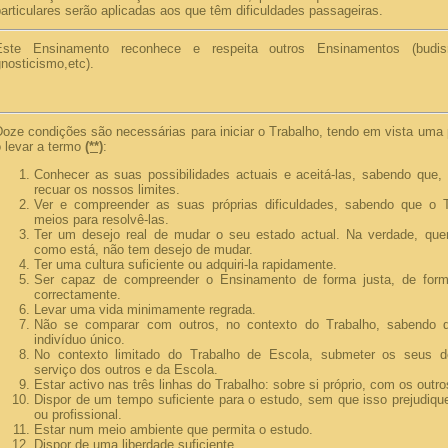
articulares serão aplicadas aos que têm dificuldades passageiras.
Este Ensinamento reconhece e respeita outros Ensinamentos (budi
nosticismo,etc).
oze condições são necessárias para iniciar o Trabalho, tendo em vista uma 
o levar a termo
(**)
:
Conhecer as suas possibilidades actuais e aceitá-las, sabendo que, 
recuar os nossos limites.
Ver e compreender as suas próprias dificuldades, sabendo que o T
meios para resolvê-las.
Ter um desejo real de mudar o seu estado actual. Na verdade, qu
como está, não tem desejo de mudar.
Ter uma cultura suficiente ou adquiri-la rapidamente.
Ser capaz de compreender o Ensinamento de forma justa, de forma
correctamente.
Levar uma vida minimamente regrada.
Não se comparar com outros, no contexto do Trabalho, sabendo
indivíduo único.
No contexto limitado do Trabalho de Escola, submeter os seus d
serviço dos outros e da Escola.
Estar activo nas três linhas do Trabalho: sobre si próprio, com os outr
Dispor de um tempo suficiente para o estudo, sem que isso prejudique
ou profissional.
Estar num meio ambiente que permita o estudo.
Dispor de uma liberdade suficiente.