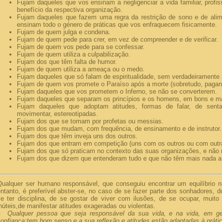
Fujam daqueles que vos ensinam a negligenciar a vida familiar, profis
benefício da respectiva organização.
Fujam daqueles que fazem uma regra da restrição de sono e de ali
ensinam todo o género de práticas que vos enfraquecem fisicamente.
Fujam de quem julga e condena.
Fujam de quem pede para crer, em vez de compreender e de verificar.
Fujam de quem vos pede para se confessar.
Fujam de quem utiliza a culpabilização.
Fujam dos que têm falta de humor.
Fujam de quem utiliza a ameaça ou o medo.
Fujam daqueles que só falam de espiritualidade, sem verdadeiramente 
Fujam de quem vos promete o Paraíso após a morte (sobretudo, pagan
Fujam daqueles que vos prometem o Inferno, se não se converterem.
Fujam daqueles que separam os princípios e os homens, em bons e m
Fujam daqueles que adoptam atitudes, formas de falar, de senta
movimentar, estereotipadas.
Fujam dos que se tomam por profetas ou messias.
Fujam dos que mudam, com frequência, de ensinamento e de instrutor.
Fujam dos que têm inveja uns dos outros.
Fujam dos que entram em competição (uns com os outros ou com outr
Fujam dos que só praticam no contexto das suas organizações, e não n
Fujam dos que dizem que entenderam tudo e que não têm mais nada a 
Qualquer ser humano responsável, que conseguiu encontrar um equilíbrio na
ntanto, é preferível abster-se, no caso de se fazer parte dos sonhadores, d
se ter disciplina, de se gostar de viver com ilusões, de se ocupar, muit
núteis,de manifestar atitudes exageradas ou violentas.
«
Qualquer pessoa que seja responsável da sua vida, e na vida, em ger
onfiança;
tem bom senso e a sua reflexão e atitudes estão adaptadas à prátic