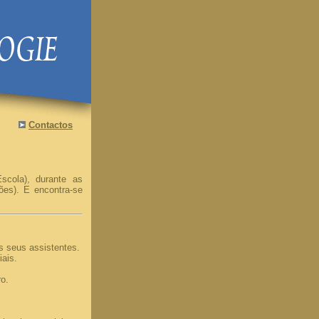
Contactos
scola), durante as
ões). E encontra-se
s seus assistentes.
iais.
o.