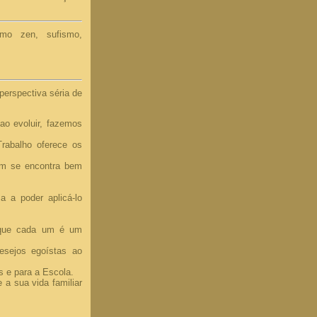
smo zen, sufismo,
perspectiva séria de
ao evoluir, fazemos
rabalho oferece os
em se encontra bem
 a poder aplicá-lo
 que cada um é um
esejos egoístas ao
os e para a Escola.
 a sua vida familiar