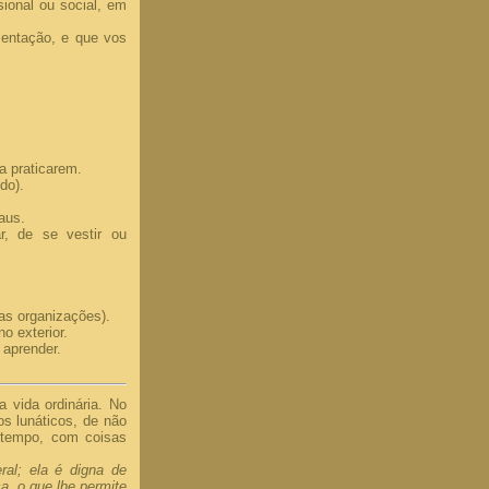
sional ou social, em
mentação, e que vos
a praticarem.
do).
aus.
r, de se vestir ou
as organizações).
o exterior.
aprender.
 vida ordinária. No
os lunáticos, de não
o tempo, com coisas
al; ela é digna de
a, o que lhe permite