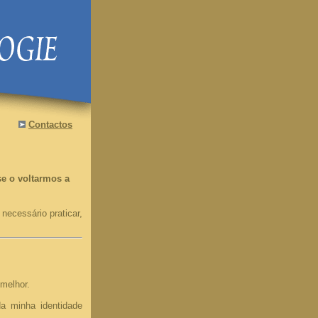
Contactos
se o voltarmos a
necessário praticar,
melhor.
da minha identidade