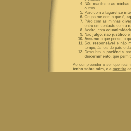
Não manifesto as minhas
outros.
Páro com a
tagarelice inte
Ocupo-me com o que é,
aq
Páro com as minhas
diva
entro em contacto com a re
Aceito, com
equanimidad
Não
julgo
,
não
justifico
e
Assumo
o que penso, o qu
Sou
responsável
e não m
tempo, às leis do país e d
Descubro a
paciência
pa
discernimento
, que permit
Ao
compreender o ser que realm
tenho sobre mim, e a
mentira
ao