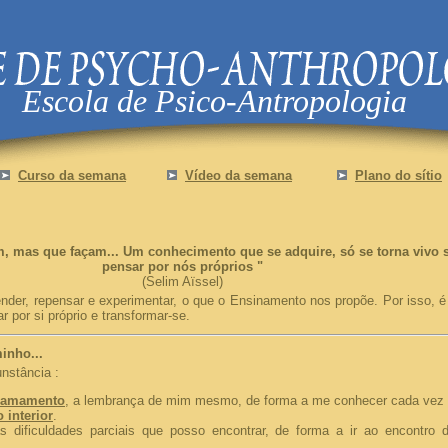
Escola de Psico-Antropologia
Curso da semana
Vídeo da semana
Plano do sítio
m, mas que façam...
Um conhecimento que se adquire, só se torna vivo 
pensar por nós próprios
"
(Selim Aïssel)
der, repensar e experimentar, o que o Ensinamento nos propõe. Por isso, é 
r por si próprio e transformar-se.
minho
...
unstância :
hamamento
, a lembrança de mim mesmo, de forma a me conhecer cada vez 
 interior
.
dificuldades parciais que posso encontrar, de forma a ir ao encontro 