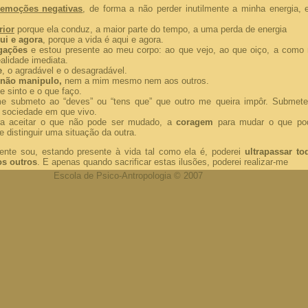
emoções negativas
, de forma a não perder inutilmente a minha energia, 
rior
porque ela conduz, a maior parte do tempo, a uma perda de energia
ui e agora
, porque a vida é aqui e agora.
gações
e estou presente ao meu corpo: ao que vejo, ao que oiço, a com
alidade imediata.
e
, o agradável e o desagradável.
não manipulo,
nem a mim mesmo nem aos outros.
e sinto e o que faço.
e submeto ao “deves” ou “tens que” que outro me queira impôr. Subme
a sociedade em que vivo.
ra aceitar o que não pode ser mudado, a
coragem
para mudar o que po
e distinguir uma situação da outra.
ente sou, estando presente à vida tal como ela é, poderei
ultrapassar to
s outros
. E apenas quando sacrificar estas ilusões, poderei realizar-me
Escola de Psico-Antropologia © 2007