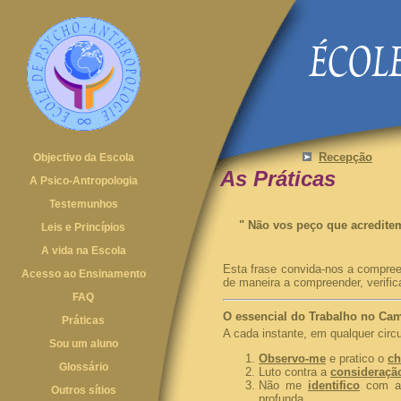
Recepção
Objectivo da Escola
As Práticas
A Psico-Antropologia
Testemunhos
"
Não vos peço que acredite
Leis e Princípios
A vida na Escola
Esta frase convida-nos a compreen
Acesso ao Ensinamento
de maneira a compreender, verifica
FAQ
O essencial do Trabalho no Ca
Práticas
A cada instante, em qualquer circ
Sou um aluno
Observo-me
e pratico o
c
Glossário
Luto contra a
consideração
Não me
identifico
com as 
Outros sítios
profunda.