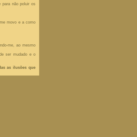
e para não poluir os
o me movo e a como
tendo-me, ao mesmo
de ser mudado e o
das as ilusões que