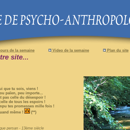
ours de la semaine
Video de la semaine
Plan du site
e site...
i que tu sois, viens !
 ou païen, peu importe...
t pas celle du désespoir !
elle de tous les espoirs !
mpu tes promesses mille fois !
 quand même !
(**)
que persan - 13ème siècle