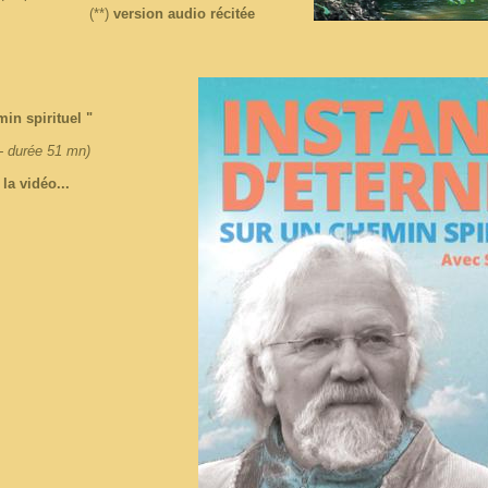
(**)
version audio récitée
min spirituel "
 - durée 51 mn)
la vidéo...