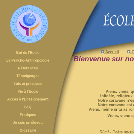
Accueil
C
But de l'Ecole
Bienvenue sur notr
La Psycho-Anthropologie
Références
Témoignages
Lois et principes
Viens, viens, qu
Vie à l'Ecole
Infidèle, religieux
Accès à l'Enseignement
Notre caravane n’es
Notre caravane est c
FAQ
Viens, même si tu as ro
Pratiques
Viens, viens
Je suis un élève...
Glossaire
Rûmî - Poète mysti