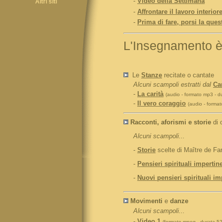
-
Video della Settimana
Altri siti
-
Affrontare il lavoro interio
-
Prima di fare, porsi la que
L'Insegnamento è
Le
Stanze
recitate o cantate
Alcuni scampoli estratti dal
Can
-
La carità
(audio - formato mp3 - d
-
Il vero coraggio
(audio - forma
Racconti, aforismi e storie
di 
Alcuni scampoli...
-
Storie
scelte di Maître de Far
-
Pensieri spirituali impertin
-
Nuovi pensieri spirituali im
Movimenti
e
danze
Alcuni scampoli...
-
Video 1
(formato mpeg - durata 52