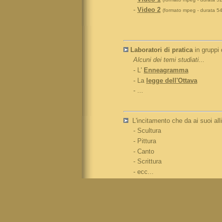
-
Video 2
(formato mpeg - durata 54
Laboratori di pratica
in gruppi 
Alcuni dei temi studiati...
- L'
Enneagramma
- La
legge dell'Ottava
- ...
L'incitamento che da ai suoi all
- Scultura
- Pittura
- Canto
- Scrittura
- ecc...