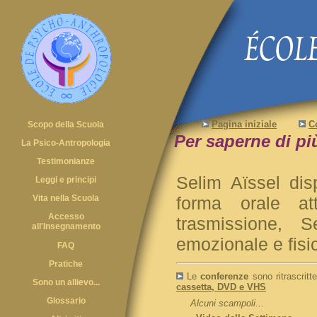
Pagina iniziale
C
Scopo della Scuola
Per saperne di più
La Psico-Antropologia
Testimonianze
Selim Aïssel dis
Leggi e principi
Vita nella Scuola
forma orale at
Accesso
trasmissione, 
all'Insegnamento
emozionale e fisi
FAQ
Pratiche
Le
conferenze
sono ritrascritt
Sono un allievo...
cassetta, DVD e VHS
Glossario
Alcuni scampoli...